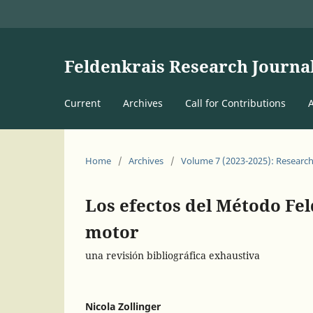
Feldenkrais Research Journa
Current
Archives
Call for Contributions
Home
/
Archives
/
Volume 7 (2023-2025): Research
Los efectos del Método Fel
motor
una revisión bibliográfica exhaustiva
Nicola Zollinger