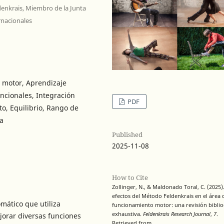
denkrais, Miembro de la Junta
rnacionales
 motor, Aprendizaje
ncionales, Integración
PDF
to, Equilibrio, Rango de
a
Published
2025-11-08
How to Cite
Zollinger, N., & Maldonado Toral, C. (2025)
efectos del Método Feldenkrais en el área 
mático que utiliza
funcionamiento motor: una revisión biblio
exhaustiva.
Feldenkrais Research Journal
,
7
.
orar diversas funciones
Retrieved from