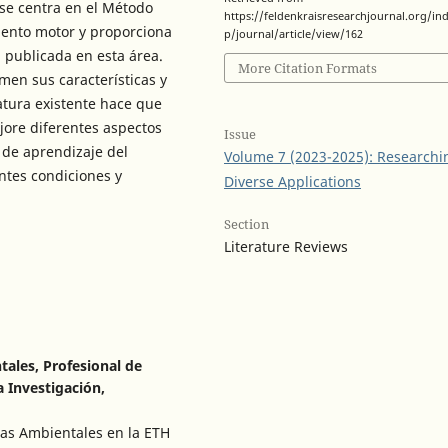
 se centra en el Método
https://feldenkraisresearchjournal.org/in
iento motor y proporciona
p/journal/article/view/162
a publicada en esta área.
More Citation Formats
umen sus características y
ratura existente hace que
jore diferentes aspectos
Issue
 de aprendizaje del
Volume 7 (2023-2025): Researchi
ntes condiciones y
Diverse Applications
Section
Literature Reviews
tales, Profesional de
a Investigación,
ias Ambientales en la ETH